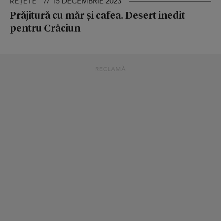
// 15 DECEMBRIE 2023
REȚETE
Prăjitură cu măr și cafea. Desert inedit
pentru Crăciun
RECLAMĂ