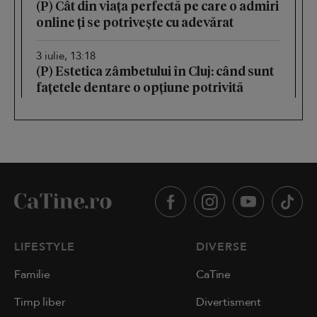
(P) Cât din viața perfectă pe care o admiri
online ți se potrivește cu adevărat
3 iulie, 13:18
(P) Estetica zâmbetului în Cluj: când sunt
fațetele dentare o opțiune potrivită
LIFESTYLE
DIVERSE
Familie
CaTine
Timp liber
Divertisment