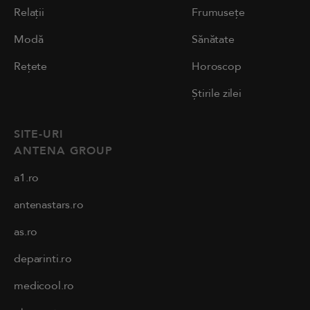
Relații
Frumusețe
Modă
Sănătate
Rețete
Horoscop
Știrile zilei
SITE-URI
ANTENA GROUP
a1.ro
antenastars.ro
as.ro
deparinti.ro
medicool.ro