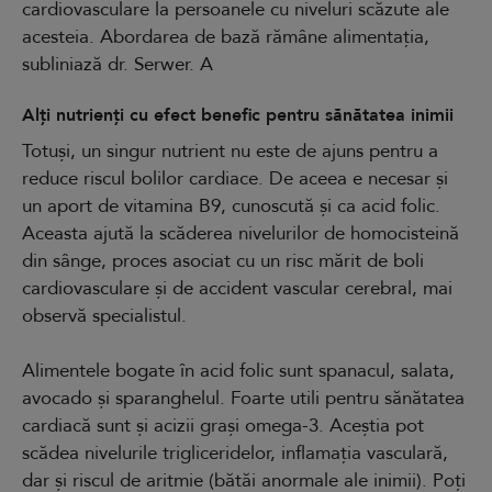
cardiovasculare la persoanele cu niveluri scăzute ale
acesteia. Abordarea de bază rămâne alimentația,
subliniază dr. Serwer. A
Alți nutrienți cu efect benefic pentru sănătatea inimii
Totuși, un singur nutrient nu este de ajuns pentru a
reduce riscul bolilor cardiace. De aceea e necesar și
un aport de vitamina B9, cunoscută și ca acid folic.
Aceasta ajută la scăderea nivelurilor de homocisteină
din sânge, proces asociat cu un risc mărit de boli
cardiovasculare și de accident vascular cerebral, mai
observă specialistul.
Alimentele bogate în acid folic sunt spanacul, salata,
avocado și sparanghelul. Foarte utili pentru sănătatea
cardiacă sunt și acizii grași omega-3. Aceștia pot
scădea nivelurile trigliceridelor, inflamația vasculară,
dar și riscul de aritmie (bătăi anormale ale inimii). Poți