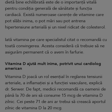
dietă bine echilibrată este de o importanță vitală
pentru condiția generală de sănătate și funcția
cardiacă. Există numeroase carențe de vitamine care
pot slăbi inima, o pot mări sau pot antrena
hipertensiune arterială și un nivel ridicat de colesterol.
Iată vitamina pe care specialistul citat o recomandă cu
toată convingerea. Acesta consideră că trebuie să ne
asigurăm permanent că o avem în farfurie.
Vitamina D ajută mult inima, potrivit unui cardiolog
american
Vitamina D joacă un rol esențial în reglarea tensiunii
arteriale, a inflamației și a funcției vasculare, explică
dr. Serwer. De fapt, medicii recomandă ca oamenii de
până la 70 de ani să consume 15 mcg de vitamina D
zilnic. Cei peste 71 de ani ar trebui să crească aportul
zilnic de vitamina D la 20 mcg.