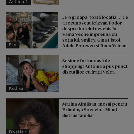
Antena 1
„E o groapă, toată locația…” Ce
a recunoscut Răzvan Fodor
despre hotelul deschis în
Vama Veche împreună cu
soția lui, Smiley, Gina Pistol,
Elle
Adela Popescu și Radu Vâlcan
Sesiune furtunoasă de
shopping! Antonia a pus punct
discuțiilor cu frații Velea
Kudika
Marina Almășan, mesaj pentru
Brândușa Socaciu. „Mi-ați
distrus familia”
DivaHair