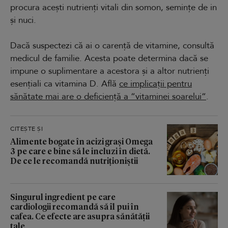
procura acești nutrienți vitali din somon, semințe de in
și nuci.
Dacă suspectezi că ai o carență de vitamine, consultă
medicul de familie. Acesta poate determina dacă se
impune o suplimentare a acestora și a altor nutrienți
esențiali ca vitamina D. Află
ce implicații pentru
sănătate mai are o deficiență a “vitaminei soarelui“
.
CITEȘTE ȘI
Alimente bogate în acizi grași Omega
3 pe care e bine să le incluzi în dietă.
De ce le recomandă nutriționiștii
Singurul ingredient pe care
cardiologii recomandă să îl pui în
cafea. Ce efecte are asupra sănătății
tale