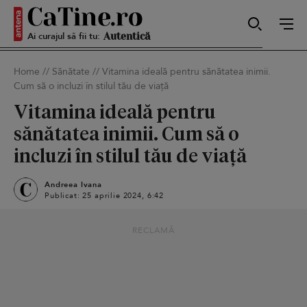
Sexy
Ai curajul să fii tu:
Home
//
Sănătate
//
Vitamina ideală pentru sănătatea inimii.
Autentică
Cum să o incluzi în stilul tău de viață
Vitamina ideală pentru
sănătatea inimii. Cum să o
Smart
incluzi în stilul tău de viață
Andreea Ivana
Publicat: 25 aprilie 2024, 6:42
Sensibilă
RECLAMĂ
Puternică