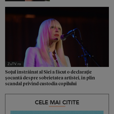
ZuTV.ro
Soțul înstrăinat al Siei a făcut o declarație
șocantă despre sobrietatea artistei, în plin
scandal privind custodia copilului
CELE MAI CITITE