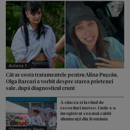
Antena 1
Cât ar costa tratamentele pentru Alina Pușcău.
Olga Barcari a vorbit despre starea prietenei
sale, după diagnosticul crunt
A cincea zi la rând de
recorduri meteo. Unde s-a
înregistrat cea mai caldă
dimineață din România
Observator News