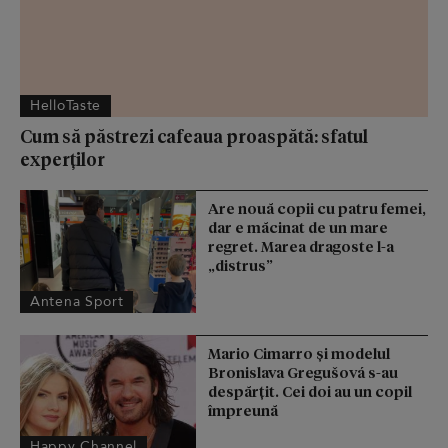
HelloTaste
Cum să păstrezi cafeaua proaspătă: sfatul
experților
Are nouă copii cu patru femei,
dar e măcinat de un mare
regret. Marea dragoste l-a
„distrus”
Antena Sport
Mario Cimarro și modelul
Bronislava Gregušová s-au
despărțit. Cei doi au un copil
împreună
Happy Channel