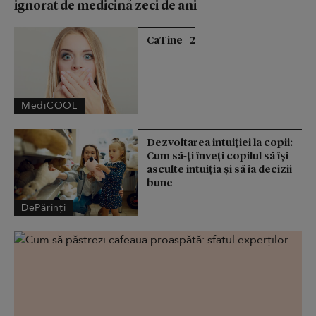
ignorat de medicină zeci de ani
CaTine | 2
MediCOOL
Dezvoltarea intuiției la copii:
Cum să-ți înveți copilul să își
asculte intuiția și să ia decizii
bune
DePărinți