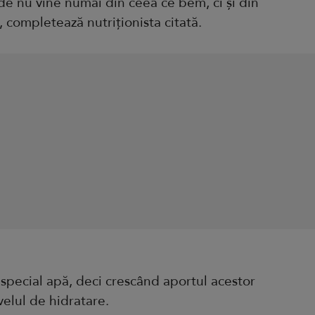
ide nu vine numai din ceea ce bem, ci și din
completează nutriționista citată.
 special apă, deci crescând aportul acestor
elul de hidratare.