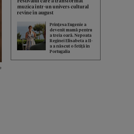
Festivalul care a transformat
muzica într-un univers cultural
revine în august
Prințesa Eugenie a
devenit mamă pentru
a treia oară. Nepoata
Reginei Elisabeta a II-
a a născut o fetiță în
Portugalia
e