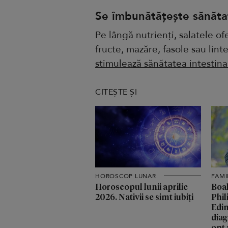
Se îmbunătățește sănătat
Pe lângă nutrienți, salatele of
fructe, mazăre, fasole sau lin
stimulează sănătatea intestina
CITEȘTE ȘI
HOROSCOP LUNAR
FAMI
Horoscopul lunii aprilie
Boal
2026. Nativii se simt iubiți
Phil
Edin
diag
opt 