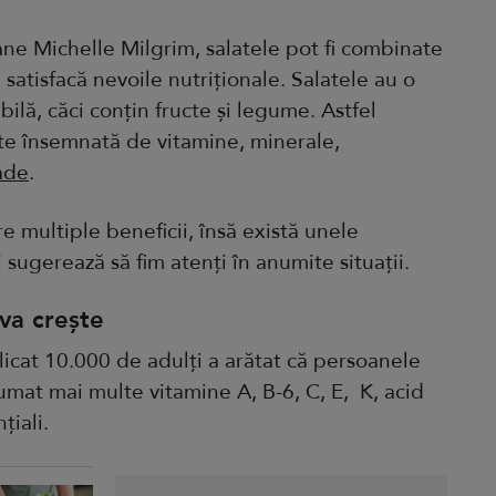
cane Michelle Milgrim, salatele pot fi combinate
 satisfacă nevoile nutriționale. Salatele au o
ilă, căci conțin fructe și legume. Astfel
te însemnată de vitamine, minerale,
ade
.
re multiple beneficii, însă există unele
i sugerează să fim atenți în anumite situații.
 va crește
icat 10.000 de adulți a arătat că persoanele
umat mai multe vitamine A, B-6, C, E, K, acid
țiali.