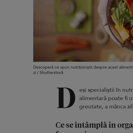
Descoperă ce spun nutriționiștii despre acest aliment
zi / Shutterstock
D
eși specialiștii în nu
alimentară poate fi u
greutate, a mânca zil
Ce se întâmplă în org