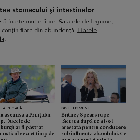
ea stomacului și intestinelor
eră foarte multe fibre. Salatele de legume,
te conțin fibre din abundență.
Fibrele
lă
.
LIA REGALĂ
DIVERTISMENT
a ascunsă a Prințului
Britney Spears rupe
ip. Ducele de
tăcerea după ce a fost
burgh ar fi păstrat
arestată pentru conducere
nosticul secret timp de
sub influența alcoolului. Ce
ani
mesaj a postat artista