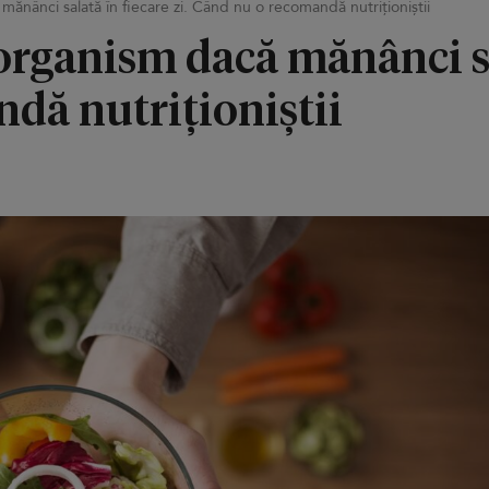
ănânci salată în fiecare zi. Când nu o recomandă nutriționiștii
organism dacă mănânci sal
dă nutriționiștii