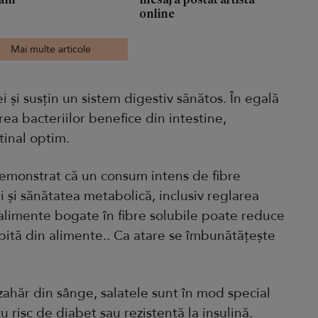
online
Mai multe articole
i și susțin un sistem digestiv sănătos. În egală
ea bacteriilor benefice din intestine,
tinal optim.
emonstrat că un consum intens de fibre
 și sănătatea metabolică, inclusiv reglarea
alimente bogate în fibre solubile poate reduce
bită din alimente.. Ca atare se îmbunătățește
 zahăr din sânge, salatele sunt în mod special
 risc de diabet sau rezistență la insulină.