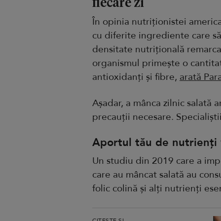
fiecare zi
În opinia nutriționistei ameri
cu diferite ingrediente care să
densitate nutrițională remarcab
organismul primește o cantita
antioxidanți și fibre,
arată Par
Așadar, a mânca zilnic salată a
precauții necesare. Specialiști
Aportul tău de nutrienți
Un studiu din 2019 care a impl
care au mâncat salată au cons
folic colină și alți nutrienți esen
CITEȘTE ȘI