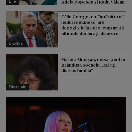
Elle
Adela Popescu și Radu Vâlcan
Călin Georgescu, ”apărătorul”
leului românesc, are
depozitele în euro: cum arată
ultimele declarații de avere
Kudika
Marina Almășan, mesaj pentru
Brândușa Socaciu. „Mi-ați
distrus familia”
DivaHair