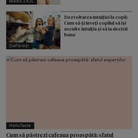
MediCOOL
Dezvoltarea intuiției la copii:
Cum să-ți înveți copilul să își
asculte intuiția și să ia decizii
bune
DePărinți
HelloTaste
Cum să păstrezi cafeaua proaspătă: sfatul