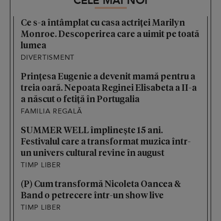
CELE MAI NOI
Ce s-a întâmplat cu casa actriței Marilyn
Monroe. Descoperirea care a uimit pe toată
lumea
DIVERTISMENT
Prințesa Eugenie a devenit mamă pentru a
treia oară. Nepoata Reginei Elisabeta a II-a
a născut o fetiță în Portugalia
FAMILIA REGALĂ
SUMMER WELL împlinește 15 ani.
Festivalul care a transformat muzica într-
un univers cultural revine în august
TIMP LIBER
(P) Cum transformă Nicoleta Oancea &
Band o petrecere într-un show live
TIMP LIBER