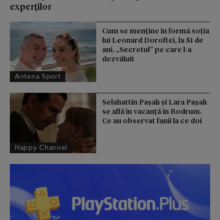
experților
Cum se menţine în formă soţia
lui Leonard Doroftei, la 51 de
ani. „Secretul” pe care l-a
dezvăluit
Antena Sport
Selahattin Paşalı și Lara Paşalı
se află în vacanță în Bodrum.
Ce au observat fanii la ce doi
Happy Channel