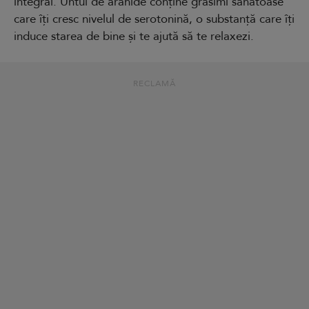
integral. Untul de arahide conține grăsimi sănătoase
care îți cresc nivelul de serotonină, o substanță care îți
induce starea de bine și te ajută să te relaxezi.
RECLAMĂ