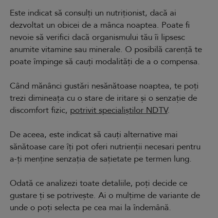
Este indicat să consulți un nutriționist, dacă ai
dezvoltat un obicei de a mânca noaptea. Poate fi
nevoie să verifici dacă organismului tău îi lipsesc
anumite vitamine sau minerale. O posibilă carență te
poate împinge să cauți modalități de a o compensa.
Când mănânci gustări nesănătoase noaptea, te poți
trezi dimineața cu o stare de iritare și o senzație de
discomfort fizic,
potrivit specialiștilor NDTV
.
De aceea, este indicat să cauți alternative mai
sănătoase care îți pot oferi nutrienții necesari pentru
a-ți menține senzația de sațietate pe termen lung.
Odată ce analizezi toate detaliile, poți decide ce
gustare ți se potrivește. Ai o mulțime de variante de
unde o poți selecta pe cea mai la îndemână.