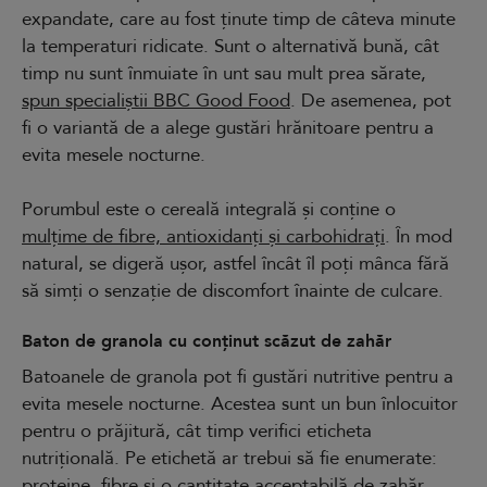
expandate, care au fost ținute timp de câteva minute
la temperaturi ridicate. Sunt o alternativă bună, cât
timp nu sunt înmuiate în unt sau mult prea sărate,
spun specialiștii BBC Good Food
. De asemenea, pot
fi o variantă de a alege gustări hrănitoare pentru a
evita mesele nocturne.
Porumbul este o cereală integrală și conține o
mulțime de fibre, antioxidanți și carbohidrați
. În mod
natural, se digeră ușor, astfel încât îl poți mânca fără
să simți o senzație de discomfort înainte de culcare.
Baton de granola cu conținut scăzut de zahăr
Batoanele de granola pot fi gustări nutritive pentru a
evita mesele nocturne. Acestea sunt un bun înlocuitor
pentru o prăjitură, cât timp verifici eticheta
nutrițională. Pe etichetă ar trebui să fie enumerate:
proteine, fibre și o cantitate acceptabilă de zahăr.