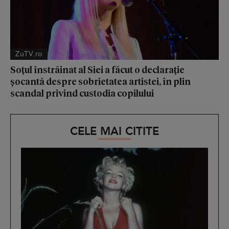
ZuTV.ro
Soțul înstrăinat al Siei a făcut o declarație
șocantă despre sobrietatea artistei, în plin
scandal privind custodia copilului
CELE MAI CITITE