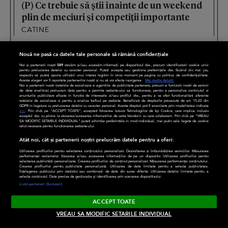
(P) Ce trebuie să știi înainte de un weekend
plin de meciuri și competiții importante
CATINE
Nouă ne pasă ca datele tale personale să rămână confidențiale
Noi și partenerii noștri
589
stocăm și/sau accesăm informații pe dispozitivul dvs., precum identificatorii cookie unici
pentru prelucrarea datelor cu caracter personal. Puteți accepta sau gestiona preferințele dvs. făcând clic mai jos,
respectiv vă puteți opune utilizării unui interes legitim în orice moment pe pagina cu politica de confidențialitate.
Aceste alegeri vor fi raportate partenerilor noștri și nu vă vor afecta navigarea.
Mai multe detalii
Noi si partenerii nostri (retelele de socializare si agentiile de publicitate partenere, precum si furnizorii nostri de servicii
de date analitice) prelucram date pentru a permite website-ului sa functioneze, pentru a personaliza continutul si
anunturile publicitare afisate in functie de interesele si/sau profilul dvs., pentru a va oferi functionalitati aferente
retelelor de socializare si pentru a analiza traficul pe website. Beneficiati de drepturile prevazute de art. 15-22 din
GDPR in legatura cu prelucrarea datelor cu caracter personal. Aceste drepturi pot fi exercitate prin modalitatea indicata
aici
. Prin click pe “ACCEPT TOATE”, acceptati folosirea tuturor Tehnologiilor de tip Cookie, care implica inclusiv
acceptul dvs. cu privire la stocarea/accesarea informatiilor de catre Vendor-ii cu care colaboram. Prin click pe “VREAU
SA MODIFIC SETARILE INDIVIDUAL” puteti schimba preferintele in mod individual, mai putin cele legate de cookie
strict necesare pentru functionarea website-ului.
Atât noi, cât și partenerii noștri prelucrăm datele pentru a oferi:
LIFESTYLE
DIVERSE
Utilizarea profilurilor pentru selectarea conținutului personalizat. Dezvoltarea și îmbunătățirea serviciilor. Măsurarea
performanței reclamelor. Stocarea și/sau accesarea informațiilor de pe un dispozitiv. Utilizarea profilurilor pentru
selectarea publicității personalizate. Crearea profilurilor de conținut personalizat. Măsurarea performanței conținutului.
Crearea profilurilor pentru publicitate personalizată. Utilizarea de date limitate pentru a selecta publicitatea.
Familie
CaTine
Înțelegerea publicului prin statistici sau combinații de date din surse diferite. Utilizarea datelor limitate pentru a
selecta conținutul. Date precise de geolocație și identificarea prin scanarea dispozitivului.
Listă parteneri (furnizori)
Timp liber
Divertisment
ACCEPT TOATE
Relații
Frumusețe
VREAU SA MODIFIC SETARILE INDIVIDUAL