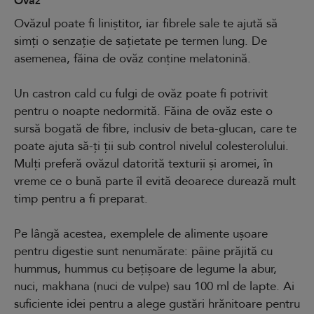
Ovăz
Ovăzul poate fi liniștitor, iar fibrele sale te ajută să
simți o senzație de sațietate pe termen lung. De
asemenea, făina de ovăz conține melatonină.
Un castron cald cu fulgi de ovăz poate fi potrivit
pentru o noapte nedormită. Făina de ovăz este o
sursă bogată de fibre, inclusiv de beta-glucan, care te
poate ajuta să-ți ții sub control nivelul colesterolului.
Mulți preferă ovăzul datorită texturii și aromei, în
vreme ce o bună parte îl evită deoarece durează mult
timp pentru a fi preparat.
Pe lângă acestea, exemplele de alimente ușoare
pentru digestie sunt nenumărate: pâine prăjită cu
hummus, hummus cu bețișoare de legume la abur,
nuci, makhana (nuci de vulpe) sau 100 ml de lapte. Ai
suficiente idei pentru a alege gustări hrănitoare pentru