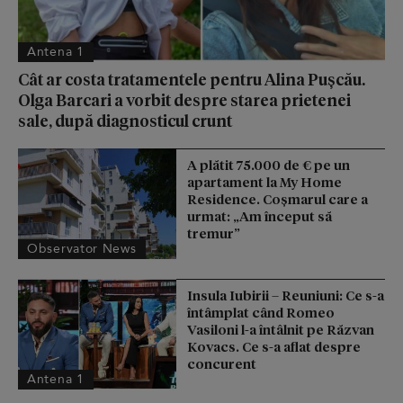
Antena 1
Cât ar costa tratamentele pentru Alina Pușcău.
Olga Barcari a vorbit despre starea prietenei
sale, după diagnosticul crunt
A plătit 75.000 de € pe un
apartament la My Home
Residence. Coşmarul care a
urmat: „Am început să
tremur”
Observator News
Insula Iubirii – Reuniuni: Ce s-a
întâmplat când Romeo
Vasiloni l-a întâlnit pe Răzvan
Kovacs. Ce s-a aflat despre
concurent
Antena 1