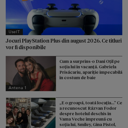
UseIT
Jocuri PlayStation Plus din august 2026. Ce titluri
vor fi disponibile
Cum a surprins-o Dani Oțil pe
soția lui în vacanță. Gabriela
Prisăcariu, apariție impecabilă
în costum de baie
Antena 1
„E o groapă, toată locația…” Ce
a recunoscut Răzvan Fodor
despre hotelul deschis în
Vama Veche împreună cu
soția lui, Smiley, Gina Pistol,