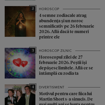
2
HOROSCOP
4 semne zodiacale atrag
abundența și un noroc
semnificativ pe 26 februarie
2026. Află dacă te numeri
printre ele
3
HOROSCOP ZILNIC
Horoscopul zilei de 27
februarie 2026. Peștii își
depășesc limitele. Află ce se
întâmplă cu zodia ta
4
DIVERTISMENT
Motivul pentru care fiica lui
Martin Short s-a sinucis. De
mai mulți ani se lupta pentru