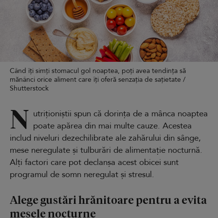
Când îți simți stomacul gol noaptea, poți avea tendința să
mănânci orice aliment care îți oferă senzația de sațietate /
Shutterstock
N
utriționiștii spun că dorința de a mânca noaptea
poate apărea din mai multe cauze. Acestea
includ niveluri dezechilibrate ale zahărului din sânge,
mese neregulate și tulburări de alimentație nocturnă.
Alți factori care pot declanșa acest obicei sunt
programul de somn neregulat și stresul.
Alege gustări hrănitoare pentru a evita
mesele nocturne