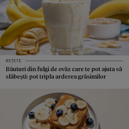
REȚETE
Băuturi din fulgi de ovăz care te pot ajuta să
slăbești: pot tripla arderea grăsimilor