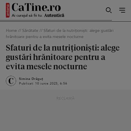
Ai curajul să fii tu:
Sexy
Home
//
Sănătate
//
Sfaturi de la nutriționiști: alege gustări
hrănitoare pentru a evita mesele nocturne
Autentică
Sfaturi de la nutriționiști: alege
gustări hrănitoare pentru a
evita mesele nocturne
Smart
Simina Drăguț
Publicat: 10 iunie 2023, 6:56
Sensibilă
RECLAMĂ
Puternică