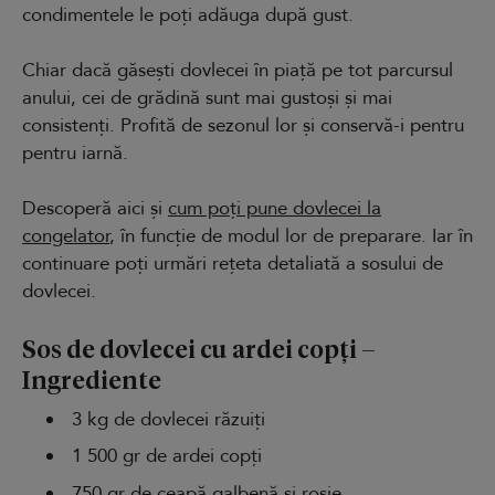
condimentele le poți adăuga după gust.
Chiar dacă găsești dovlecei în piață pe tot parcursul
anului, cei de grădină sunt mai gustoși și mai
consistenți. Profită de sezonul lor și conservă-i pentru
pentru iarnă.
Descoperă aici și
cum poți pune dovlecei la
congelator
, în funcție de modul lor de preparare. Iar în
continuare poți urmări rețeta detaliată a sosului de
dovlecei.
Sos de dovlecei cu ardei copți –
Ingrediente
3 kg de dovlecei răzuiți
1 500 gr de ardei copți
750 gr de ceapă galbenă și roșie