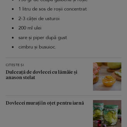
1 litru de sos de roșii concentrat
2-3 căței de usturoi
200 ml ulei
sare și piper după gust
cimbru și busuioc.
CITEȘTE ȘI
Dulceață de dovlecei cu lămâie și
anason stelat
Dovlecei murați în oțet pentru iarnă