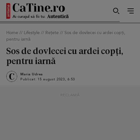
Ai curajul să fii tu:
Sexy
Home
//
Lifestyle
//
Rețete
//
Sos de dovlecei cu ardei copți,
pentru iarnă
Autentică
Sos de dovlecei cu ardei copți,
pentru iarnă
Smart
Maria Udrea
Publicat: 15 august 2023, 6:53
RECLAMĂ
Sensibilă
Puternică