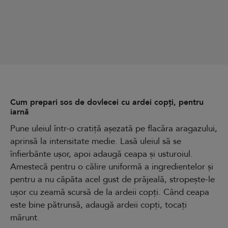
Cum prepari sos de dovlecei cu ardei copți, pentru
iarnă
Pune uleiul într-o cratiță așezată pe flacăra aragazului,
aprinsă la intensitate medie. Lasă uleiul să se
înfierbânte ușor, apoi adaugă ceapa și usturoiul.
Amestecă pentru o călire uniformă a ingredientelor și
pentru a nu căpăta acel gust de prăjeală, stropește-le
ușor cu zeamă scursă de la ardeii copți. Când ceapa
este bine pătrunsă, adaugă ardeii copți, tocați
mărunt.