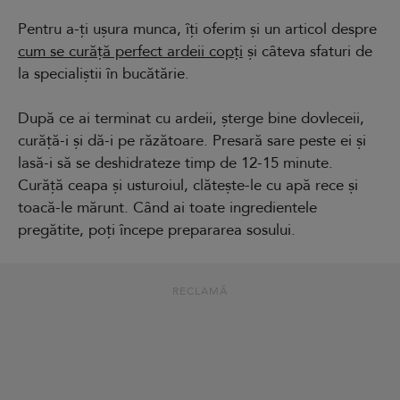
Pentru a-ți ușura munca, îți oferim și un articol despre
cum se curăță perfect ardeii copți
și câteva sfaturi de
la specialiștii în bucătărie.
După ce ai terminat cu ardeii, șterge bine dovleceii,
curăță-i și dă-i pe răzătoare. Presară sare peste ei și
lasă-i să se deshidrateze timp de 12-15 minute.
Curăță ceapa și usturoiul, clătește-le cu apă rece și
toacă-le mărunt. Când ai toate ingredientele
pregătite, poți începe prepararea sosului.
RECLAMĂ