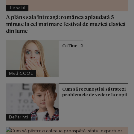
Jurnalul
A plâns sala întreagă: românca aplaudată 5
minute la cel mai mare festival de muzică clasică
din lume
CaTine | 2
MediCOOL
Cum să recunoști și să tratezi
problemele de vedere la copii
DePărinți