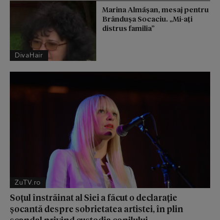
Marina Almășan, mesaj pentru
Brândușa Socaciu. „Mi-ați
distrus familia”
DivaHair
ZuTV.ro
Soțul înstrăinat al Siei a făcut o declarație
șocantă despre sobrietatea artistei, în plin
scandal privind custodia copilului