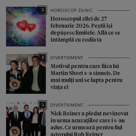
3
HOROSCOP ZILNIC
Horoscopul zilei de 27
februarie 2026. Peștii își
depășesc limitele. Află ce se
întâmplă cu zodia ta
4
DIVERTISMENT
Motivul pentru care fiica lui
Martin Short s-a sinucis. De
mai mulți ani se lupta pentru
viața ei
5
DIVERTISMENT
Nick Reiner a pledat nevinovat
în urma acuzațiilor care i s-au
adus. Ce urmează pentru fiul
actorului Rob Reiner