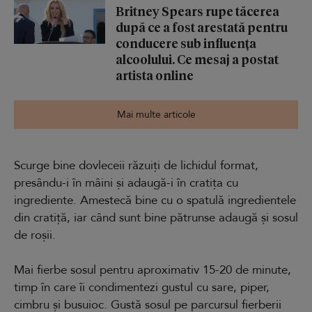
Britney Spears rupe tăcerea
după ce a fost arestată pentru
conducere sub influența
alcoolului. Ce mesaj a postat
artista online
Mai multe articole
Scurge bine dovleceii răzuiți de lichidul format,
presându-i în mâini și adaugă-i în cratița cu
ingrediente. Amestecă bine cu o spatulă ingredientele
din cratiță, iar când sunt bine pătrunse adaugă și sosul
de roșii.
Mai fierbe sosul pentru aproximativ 15-20 de minute,
timp în care îi condimentezi gustul cu sare, piper,
cimbru și busuioc. Gustă sosul pe parcursul fierberii