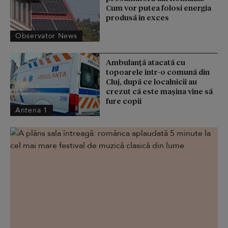
Cum vor putea folosi energia
produsă în exces
Observator News
Ambulanță atacată cu
topoarele într-o comună din
Cluj, după ce localnicii au
crezut că este mașina vine să
fure copii
Antena 1