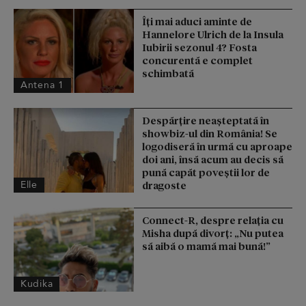
Îți mai aduci aminte de
Hannelore Ulrich de la Insula
Iubirii sezonul 4? Fosta
concurentă e complet
schimbată
Antena 1
Despărțire neașteptată în
showbiz-ul din România! Se
logodiseră în urmă cu aproape
doi ani, însă acum au decis să
pună capăt poveștii lor de
Elle
dragoste
Connect-R, despre relația cu
Misha după divorț: „Nu putea
să aibă o mamă mai bună!”
Kudika