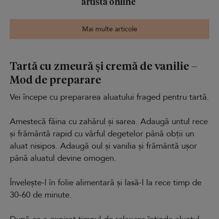
artista online
Mai multe articole
Tartă cu zmeură și cremă de vanilie –
Mod de preparare
Vei începe cu prepararea aluatului fraged pentru tartă.
Amestecă făina cu zahărul și sarea. Adaugă untul rece
și frământă rapid cu vârful degetelor până obții un
aluat nisipos. Adaugă oul și vanilia și frământă ușor
până aluatul devine omogen.
Învelește-l în folie alimentară și lasă-l la rece timp de
30-60 de minute.