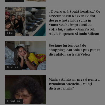
„E o groapă, toată locația…” Ce
a recunoscut Răzvan Fodor
despre hotelul deschis în
Vama Veche împreună cu
soția lui, Smiley, Gina Pistol,
Elle
Adela Popescu și Radu Vâlcan
Sesiune furtunoasă de
shopping! Antonia a pus punct
discuțiilor cu frații Velea
Kudika
Marina Almășan, mesaj pentru
Brândușa Socaciu. „Mi-ați
distrus familia”
DivaHair