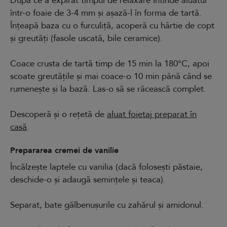
După ce a expirat timpul de relaxare întinde aluatul
într-o foaie de 3-4 mm și așază-l în forma de tartă.
Înțeapă baza cu o furculiță, acoperă cu hârtie de copt
și greutăți (fasole uscată, bile ceramice).
Coace crusta de tartă timp de 15 min la 180°C, apoi
scoate greutățile și mai coace-o 10 min până când se
rumenește și la bază. Las-o să se răcească complet.
Descoperă și o rețetă de
aluat foietaj preparat în
casă
.
Prepararea cremei de vanilie
Încălzește laptele cu vanilia (dacă folosești păstaie,
deschide-o și adaugă semințele și teaca).
Separat, bate gălbenușurile cu zahărul și amidonul.