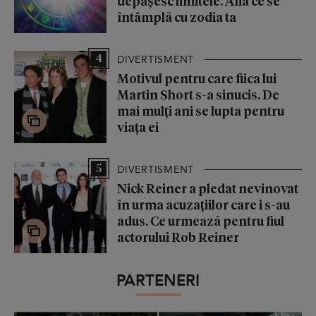
depășesc limitele. Află ce se
întâmplă cu zodia ta
4
DIVERTISMENT
Motivul pentru care fiica lui
Martin Short s-a sinucis. De
mai mulți ani se lupta pentru
viața ei
5
DIVERTISMENT
Nick Reiner a pledat nevinovat
în urma acuzațiilor care i s-au
adus. Ce urmează pentru fiul
actorului Rob Reiner
PARTENERI