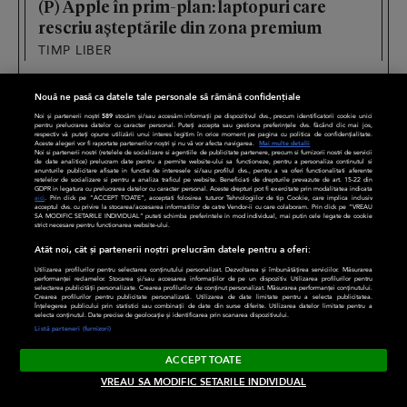
(P) Apple în prim-plan: laptopuri care
rescriu așteptările din zona premium
TIMP LIBER
Nouă ne pasă ca datele tale personale să rămână confidențiale
Noi și partenerii noștri
589
stocăm și/sau accesăm informații pe dispozitivul dvs., precum identificatorii cookie unici
pentru prelucrarea datelor cu caracter personal. Puteți accepta sau gestiona preferințele dvs. făcând clic mai jos,
respectiv vă puteți opune utilizării unui interes legitim în orice moment pe pagina cu politica de confidențialitate.
Aceste alegeri vor fi raportate partenerilor noștri și nu vă vor afecta navigarea.
Mai multe detalii
Noi si partenerii nostri (retelele de socializare si agentiile de publicitate partenere, precum si furnizorii nostri de servicii
de date analitice) prelucram date pentru a permite website-ului sa functioneze, pentru a personaliza continutul si
anunturile publicitare afisate in functie de interesele si/sau profilul dvs., pentru a va oferi functionalitati aferente
retelelor de socializare si pentru a analiza traficul pe website. Beneficiati de drepturile prevazute de art. 15-22 din
GDPR in legatura cu prelucrarea datelor cu caracter personal. Aceste drepturi pot fi exercitate prin modalitatea indicata
aici
. Prin click pe “ACCEPT TOATE”, acceptati folosirea tuturor Tehnologiilor de tip Cookie, care implica inclusiv
acceptul dvs. cu privire la stocarea/accesarea informatiilor de catre Vendor-ii cu care colaboram. Prin click pe “VREAU
SA MODIFIC SETARILE INDIVIDUAL” puteti schimba preferintele in mod individual, mai putin cele legate de cookie
strict necesare pentru functionarea website-ului.
Atât noi, cât și partenerii noștri prelucrăm datele pentru a oferi:
LIFESTYLE
DIVERSE
Utilizarea profilurilor pentru selectarea conținutului personalizat. Dezvoltarea și îmbunătățirea serviciilor. Măsurarea
performanței reclamelor. Stocarea și/sau accesarea informațiilor de pe un dispozitiv. Utilizarea profilurilor pentru
selectarea publicității personalizate. Crearea profilurilor de conținut personalizat. Măsurarea performanței conținutului.
Crearea profilurilor pentru publicitate personalizată. Utilizarea de date limitate pentru a selecta publicitatea.
Familie
CaTine
Înțelegerea publicului prin statistici sau combinații de date din surse diferite. Utilizarea datelor limitate pentru a
selecta conținutul. Date precise de geolocație și identificarea prin scanarea dispozitivului.
Listă parteneri (furnizori)
Timp liber
Divertisment
ACCEPT TOATE
Relații
Frumusețe
VREAU SA MODIFIC SETARILE INDIVIDUAL