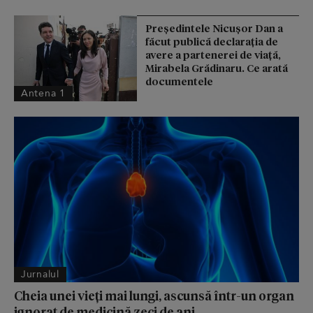
Președintele Nicușor Dan a
făcut publică declarația de
avere a partenerei de viață,
Mirabela Grădinaru. Ce arată
documentele
Antena 1
Jurnalul
Cheia unei vieți mai lungi, ascunsă într-un organ
ignorat de medicină zeci de ani