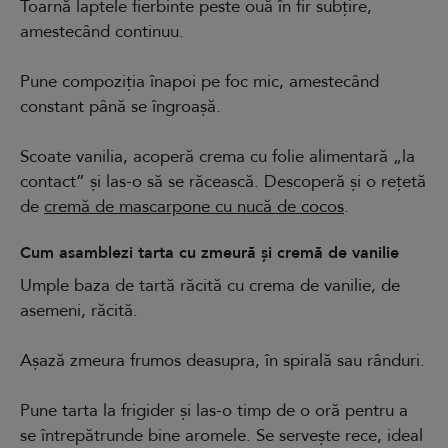
Toarnă laptele fierbinte peste ouă în fir subțire,
amestecând continuu.
Pune compoziția înapoi pe foc mic, amestecând
constant până se îngroașă.
Scoate vanilia, acoperă crema cu folie alimentară „la
contact” și las-o să se răcească. Descoperă și o rețetă
de
cremă de mascarpone cu nucă de cocos
.
Cum asamblezi tarta cu zmeură și cremă de vanilie
Umple baza de tartă răcită cu crema de vanilie, de
asemeni, răcită.
Așază zmeura frumos deasupra, în spirală sau rânduri.
Pune tarta la frigider și las-o timp de o oră pentru a
se întrepătrunde bine aromele. Se servește rece, ideal