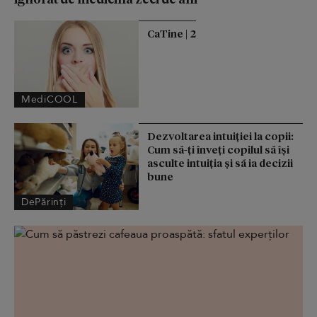
CaTine | 2
MediCOOL
Dezvoltarea intuiției la copii:
Cum să-ți înveți copilul să își
asculte intuiția și să ia decizii
bune
DePărinți