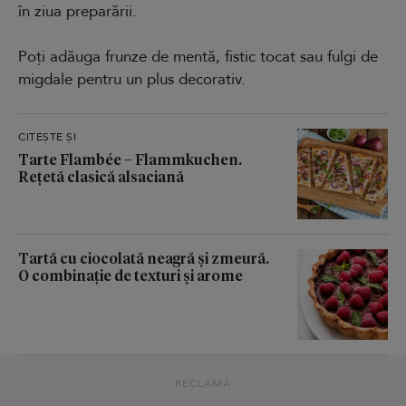
în ziua preparării.
Poți adăuga frunze de mentă, fistic tocat sau fulgi de
migdale pentru un plus decorativ.
CITEȘTE ȘI
Tarte Flambée – Flammkuchen.
Rețetă clasică alsaciană
Tartă cu ciocolată neagră și zmeură.
O combinație de texturi și arome
RECLAMĂ