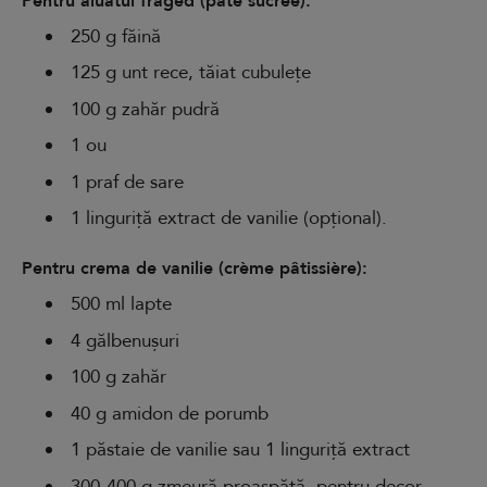
Pentru aluatul fraged (pâte sucrée):
250 g făină
125 g unt rece, tăiat cubulețe
100 g zahăr pudră
1 ou
1 praf de sare
1 linguriță extract de vanilie (opțional).
Pentru crema de vanilie (crème pâtissière):
500 ml lapte
4 gălbenușuri
100 g zahăr
40 g amidon de porumb
1 păstaie de vanilie sau 1 linguriță extract
300-400 g zmeură proaspătă, pentru decor.