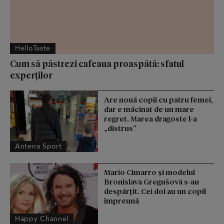
HelloTaste
Cum să păstrezi cafeaua proaspătă: sfatul
experților
Are nouă copii cu patru femei,
dar e măcinat de un mare
regret. Marea dragoste l-a
„distrus”
Antena Sport
Mario Cimarro și modelul
Bronislava Gregušová s-au
despărțit. Cei doi au un copil
împreună
Happy Channel