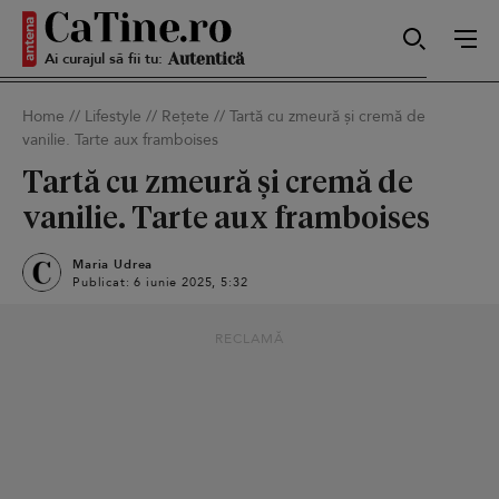
Ai curajul să fii tu:
Sexy
Home
//
Lifestyle
//
Rețete
//
Tartă cu zmeură și cremă de
vanilie. Tarte aux framboises
Autentică
Tartă cu zmeură și cremă de
vanilie. Tarte aux framboises
Smart
Maria Udrea
Publicat: 6 iunie 2025, 5:32
RECLAMĂ
Sensibilă
Puternică