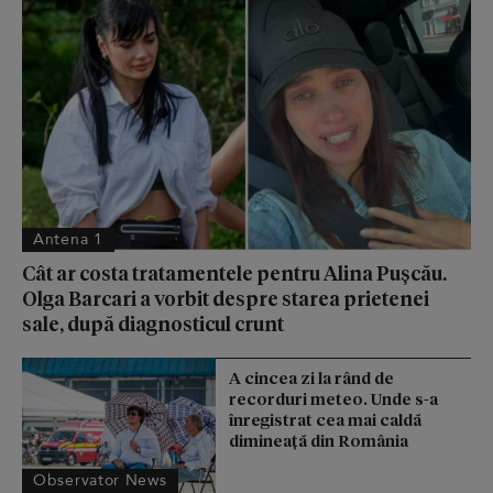
Antena 1
Cât ar costa tratamentele pentru Alina Pușcău.
Olga Barcari a vorbit despre starea prietenei
sale, după diagnosticul crunt
A cincea zi la rând de
recorduri meteo. Unde s-a
înregistrat cea mai caldă
dimineață din România
Observator News