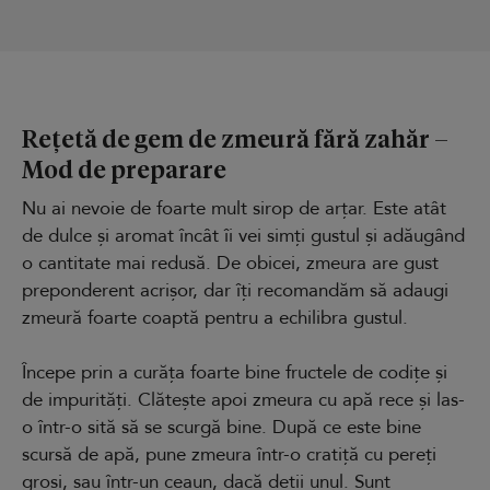
Rețetă de gem de zmeură fără zahăr –
Mod de preparare
Nu ai nevoie de foarte mult sirop de arțar. Este atât
de dulce și aromat încât îi vei simți gustul și adăugând
o cantitate mai redusă. De obicei, zmeura are gust
preponderent acrișor, dar îți recomandăm să adaugi
zmeură foarte coaptă pentru a echilibra gustul.
Începe prin a curăța foarte bine fructele de codițe și
de impurități. Clătește apoi zmeura cu apă rece și las-
o într-o sită să se scurgă bine. După ce este bine
scursă de apă, pune zmeura într-o cratiță cu pereți
groși, sau într-un ceaun, dacă deții unul. Sunt