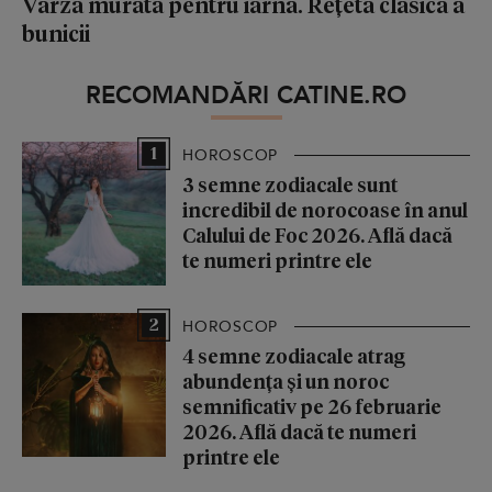
Varză murată pentru iarnă. Rețeta clasică a
bunicii
RECOMANDĂRI CATINE.RO
1
HOROSCOP
3 semne zodiacale sunt
incredibil de norocoase în anul
Calului de Foc 2026. Află dacă
te numeri printre ele
2
HOROSCOP
4 semne zodiacale atrag
abundența și un noroc
semnificativ pe 26 februarie
2026. Află dacă te numeri
printre ele