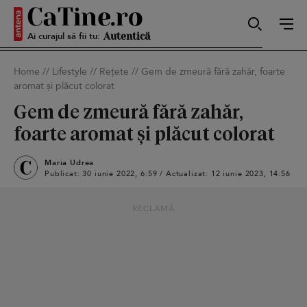
Ai curajul să fii tu:
Sexy
Home
//
Lifestyle
//
Rețete
//
Gem de zmeură fără zahăr, foarte
aromat și plăcut colorat
Autentică
Gem de zmeură fără zahăr,
foarte aromat și plăcut colorat
Smart
Maria Udrea
Publicat: 30 iunie 2022, 6:59 / Actualizat: 12 iunie 2023, 14:56
RECLAMĂ
Sensibilă
Puternică