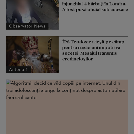
înjunghiat 4 bărbați în Londra.
A fost pusă oficial sub acuzare
Observator News
ÎPS Teodosie a ieșit pe câmp
pentru rugăciuni împotriva
secetei. Mesajul transmis
credincioșilor
Antena 1