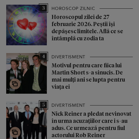
3
HOROSCOP ZILNIC
Horoscopul zilei de 27
februarie 2026. Peștii își
depășesc limitele. Află ce se
întâmplă cu zodia ta
4
DIVERTISMENT
Motivul pentru care fiica lui
Martin Short s-a sinucis. De
mai mulți ani se lupta pentru
viața ei
5
DIVERTISMENT
Nick Reiner a pledat nevinovat
în urma acuzațiilor care i s-au
adus. Ce urmează pentru fiul
actorului Rob Reiner