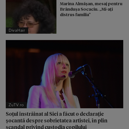
Marina Almășan, mesaj pentru
Brândușa Socaciu. „Mi-ați
distrus familia”
DivaHair
ZuTV.ro
Soțul înstrăinat al Siei a făcut o declarație
șocantă despre sobrietatea artistei, în plin
scandal privind custodia copilului