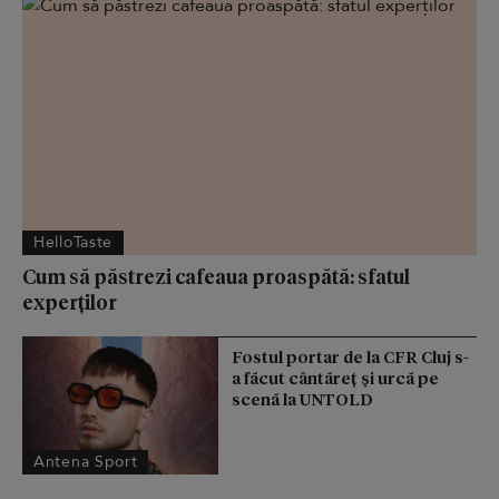
HelloTaste
Cum să păstrezi cafeaua proaspătă: sfatul
experților
Fostul portar de la CFR Cluj s-
a făcut cântăreţ şi urcă pe
scenă la UNTOLD
Antena Sport