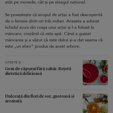
atât pe monede, cât și pe steagul național.
Se povestește că siropul de arțar a fost descoperită
de o femeie dintr-un trib indian. Aceasta a adunat
lichidul scurs din coaja unui arțar și l-a folosit la
mâncare, crezând că este apă. Când a gustat
mâncarea și a văzut că este dulce și-a dat seama că
este „un elixir” produs de acest arbore.
CITEȘTE ȘI
Gem de căpșuni fără zahăr. Rețetă
dietetică delicioasă
Dulceață din flori de soc, gustoasă și
aromată