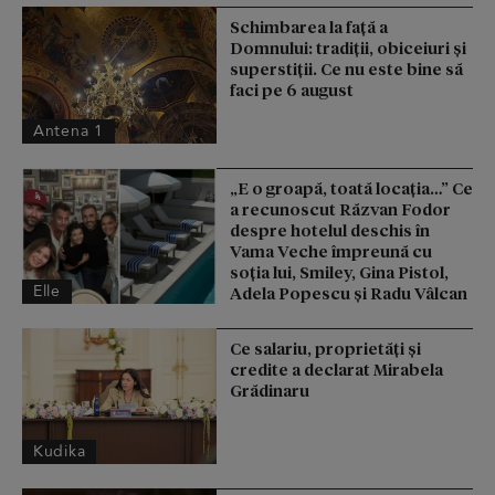
Schimbarea la față a
Domnului: tradiții, obiceiuri și
superstiții. Ce nu este bine să
faci pe 6 august
Antena 1
„E o groapă, toată locația…” Ce
a recunoscut Răzvan Fodor
despre hotelul deschis în
Vama Veche împreună cu
soția lui, Smiley, Gina Pistol,
Elle
Adela Popescu și Radu Vâlcan
Ce salariu, proprietăți și
credite a declarat Mirabela
Grădinaru
Kudika