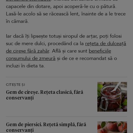
capacele din dotare, apoi acoperă-le cu o pătură.
Lasă-le acolo să se răcească lent, înainte de a le trece
în cămară.
Iar dacă îți lipsește totuși siropul de arțar, poți folosi
suc de mere dulci, procedând ca la
rețeta de dulceață
de cireșe fără zahăr
. Află și care sunt
beneficiile
consumului de zmeură
și de ce e recomandat să o
incluzi în dieta ta.
CITEȘTE ȘI
Gem de cireșe. Rețeta clasică, fără
conservanți
Gem de piersici. Rețetă simplă, fără
conservanți