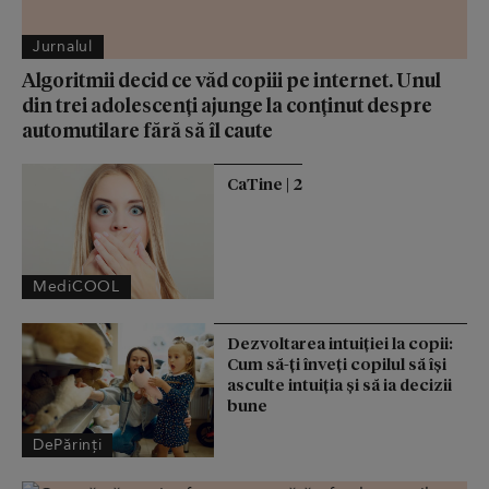
Jurnalul
Algoritmii decid ce văd copiii pe internet. Unul
din trei adolescenți ajunge la conținut despre
automutilare fără să îl caute
CaTine | 2
MediCOOL
Dezvoltarea intuiției la copii:
Cum să-ți înveți copilul să își
asculte intuiția și să ia decizii
bune
DePărinți