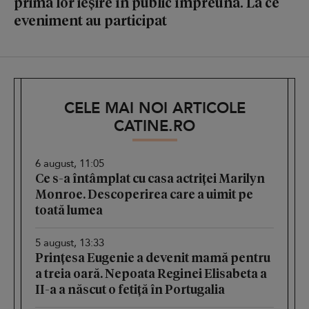
prima lor ieșire în public împreună. La ce
eveniment au participat
CELE MAI NOI ARTICOLE
CATINE.RO
6 august, 11:05
Ce s-a întâmplat cu casa actriței Marilyn
Monroe. Descoperirea care a uimit pe
toată lumea
5 august, 13:33
Prințesa Eugenie a devenit mamă pentru
a treia oară. Nepoata Reginei Elisabeta a
II-a a născut o fetiță în Portugalia