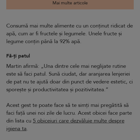
Mai multe articole
Consumă mai multe alimente cu un conținut ridicat de
apă, cum ar fi fructele și legumele. Unele fructe și
legume conțin până la 92% apă.
Fă-ți patul
Martin afirmă: „Una dintre cele mai neglijate rutine
este să faci patul. Sună ciudat, dar aranjarea lenjeriei
de pat nu te ajută doar din punct de vedere estetic, ci
sporește și productivitatea și pozitivitatea.”
Acest gest te poate face să te simți mai pregătită să
faci față unei noi zile de lucru. Acest obicei face parte
din lista cu
5 obiceiuri care dezvăluie multe despre
igiena ta
.