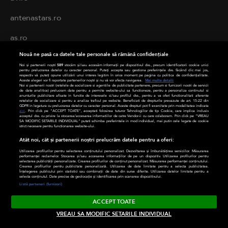
antenastars.ro
as.ro
Nouă ne pasă ca datele tale personale să rămână confidențiale
deparinti.ro
Noi și partenerii noștri
589
stocăm și/sau accesăm informații pe dispozitivul dvs., precum identificatorii cookie unici
pentru prelucrarea datelor cu caracter personal. Puteți accepta sau gestiona preferințele dvs. făcând clic mai jos,
medicool.ro
respectiv vă puteți opune utilizării unui interes legitim în orice moment pe pagina cu politica de confidențialitate.
Aceste alegeri vor fi raportate partenerilor noștri și nu vă vor afecta navigarea.
Mai multe detalii
Noi si partenerii nostri (retelele de socializare si agentiile de publicitate partenere, precum si furnizorii nostri de servicii
de date analitice) prelucram date pentru a permite website-ului sa functioneze, pentru a personaliza continutul si
observatornews.ro
anunturile publicitare afisate in functie de interesele si/sau profilul dvs., pentru a va oferi functionalitati aferente
retelelor de socializare si pentru a analiza traficul pe website. Beneficiati de drepturile prevazute de art. 15-22 din
GDPR in legatura cu prelucrarea datelor cu caracter personal. Aceste drepturi pot fi exercitate prin modalitatea indicata
aici
. Prin click pe “ACCEPT TOATE”, acceptati folosirea tuturor Tehnologiilor de tip Cookie, care implica inclusiv
spynews.ro
acceptul dvs. cu privire la stocarea/accesarea informatiilor de catre Vendor-ii cu care colaboram. Prin click pe “VREAU
SA MODIFIC SETARILE INDIVIDUAL” puteti schimba preferintele in mod individual, mai putin cele legate de cookie
strict necesare pentru functionarea website-ului.
tvhappy.ro
Atât noi, cât și partenerii noștri prelucrăm datele pentru a oferi:
Utilizarea profilurilor pentru selectarea conținutului personalizat. Dezvoltarea și îmbunătățirea serviciilor. Măsurarea
useit.ro
performanței reclamelor. Stocarea și/sau accesarea informațiilor de pe un dispozitiv. Utilizarea profilurilor pentru
selectarea publicității personalizate. Crearea profilurilor de conținut personalizat. Măsurarea performanței conținutului.
Crearea profilurilor pentru publicitate personalizată. Utilizarea de date limitate pentru a selecta publicitatea.
Înțelegerea publicului prin statistici sau combinații de date din surse diferite. Utilizarea datelor limitate pentru a
chefi.ro
selecta conținutul. Date precise de geolocație și identificarea prin scanarea dispozitivului.
Listă parteneri (furnizori)
zutv.ro
ACCEPT TOATE
VREAU SA MODIFIC SETARILE INDIVIDUAL
Trends AntenaPLAY