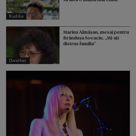
Kudika
Marina Almășan, mesaj pentru
Brândușa Socaciu. „Mi-ați
distrus familia”
DivaHair