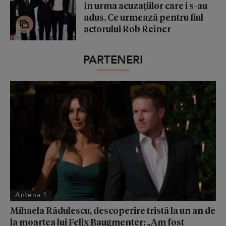
în urma acuzațiilor care i s-au
adus. Ce urmează pentru fiul
actorului Rob Reiner
PARTENERI
Antena 1
Mihaela Rădulescu, descoperire tristă la un an de
la moartea lui Felix Baugmenter: „Am fost