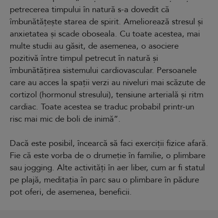
petrecerea timpului în natură s-a dovedit că
îmbunătățește starea de spirit. Ameliorează stresul și
anxietatea și scade oboseala. Cu toate acestea, mai
multe studii au găsit, de asemenea, o asociere
pozitivă între timpul petrecut în natură și
îmbunătățirea sistemului cardiovascular. Persoanele
care au acces la spații verzi au niveluri mai scăzute de
cortizol (hormonul stresului), tensiune arterială și ritm
cardiac. Toate acestea se traduc probabil printr-un
risc mai mic de boli de inimă”.
Dacă este posibil, încearcă să faci exerciții fizice afară.
Fie că este vorba de o drumeție în familie, o plimbare
sau jogging. Alte activități în aer liber, cum ar fi statul
pe plajă, meditația în parc sau o plimbare în pădure
pot oferi, de asemenea, beneficii.