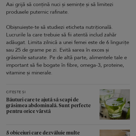
Aai grijă să conțină nuci și semințe și să limitezi
produsele puternic rafinate.
Obișnuiește-te să studiezi eticheta nutrițională.
Lucrurile la care trebuie să fii atentă includ zahăr
adăugat. Limita zilnică a unei femei este de 6 lingurițe
sau 25 de grame pe zi. Evită sarea în exces și
grăsimile saturate. Pe de altă parte, alimentele tale e
important să fie bogate în fibre, omega-3, proteine,
vitamine și minerale.
CITEȘTE ȘI
Băuturi care te ajută să scapi de
grăsimea abdominală. Sunt perfecte
pentru orice vârstă
5 obiceiuri care dezvăluie multe