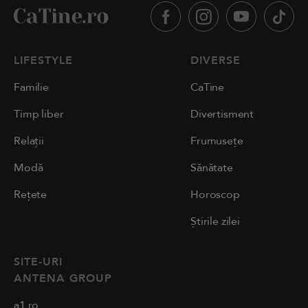
LIFESTYLE
DIVERSE
Familie
CaTine
Timp liber
Divertisment
Relații
Frumusețe
Modă
Sănătate
Rețete
Horoscop
Știrile zilei
SITE-URI
ANTENA GROUP
a1.ro