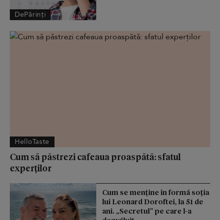
DePărinți
HelloTaste
Cum să păstrezi cafeaua proaspătă: sfatul
experților
Cum se menţine în formă soţia
lui Leonard Doroftei, la 51 de
ani. „Secretul” pe care l-a
dezvăluit