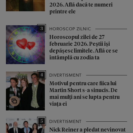
2026. Află dacă te numeri
printre ele
3
HOROSCOP ZILNIC
Horoscopul zilei de 27
februarie 2026. Peștii își
depășesc limitele. Află ce se
întâmplă cu zodia ta
4
DIVERTISMENT
Motivul pentru care fiica lui
Martin Short s-a sinucis. De
mai mulți ani se lupta pentru
viața ei
5
DIVERTISMENT
Nick Reiner a pledat nevinovat