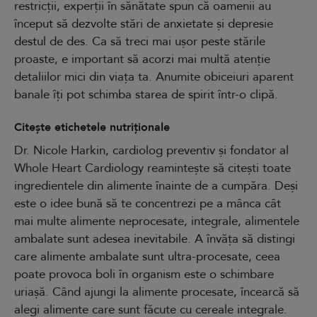
restricții, experții în sănătate spun că oamenii au
început să dezvolte stări de anxietate și depresie
destul de des. Ca să treci mai ușor peste stările
proaste, e important să acorzi mai multă atenție
detaliilor mici din viața ta. Anumite obiceiuri aparent
banale îți pot schimba starea de spirit într-o clipă.
Citește etichetele nutriționale
Dr. Nicole Harkin, cardiolog preventiv și fondator al
Whole Heart Cardiology reamintește să citești toate
ingredientele din alimente înainte de a cumpăra. Deși
este o idee bună să te concentrezi pe a mânca cât
mai multe alimente neprocesate, integrale, alimentele
ambalate sunt adesea inevitabile. A învăța să distingi
care alimente ambalate sunt ultra-procesate, ceea
poate provoca boli în organism este o schimbare
uriașă. Când ajungi la alimente procesate, încearcă să
alegi alimente care sunt făcute cu cereale integrale.