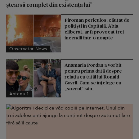
ștearsă complet din existența lui”
Piroman periculos, căutat de
poliţişti în Capitală. Abia
eliberat, ar fi provocat trei
incendii într-o noapte
Observator News
Anamaria Pordan a vorbit
pentru prima dată despre
relația cu tatăl lui Ronald
Gavril. Cum se înțelege cu
„socrul” său
Antena 1