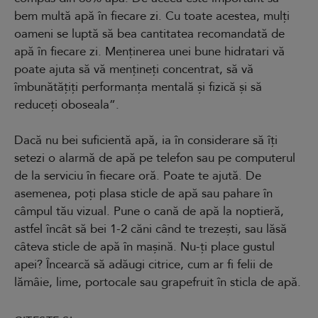
bem multă apă în fiecare zi. Cu toate acestea, mulți
oameni se luptă să bea cantitatea recomandată de
apă în fiecare zi. Menținerea unei bune hidratari vă
poate ajuta să vă mențineți concentrat, să vă
îmbunătățiți performanța mentală și fizică și să
reduceți oboseala”.
Dacă nu bei suficientă apă, ia în considerare să îți
setezi o alarmă de apă pe telefon sau pe computerul
de la serviciu în fiecare oră. Poate te ajută. De
asemenea, poți plasa sticle de apă sau pahare în
câmpul tău vizual. Pune o cană de apă la noptieră,
astfel încât să bei 1-2 căni când te trezești, sau lăsă
câteva sticle de apă în mașină. Nu-ți place gustul
apei? Încearcă să adăugi citrice, cum ar fi felii de
lămâie, lime, portocale sau grapefruit în sticla de apă.