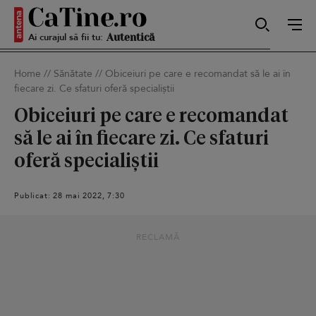
Ai curajul să fii tu:
Sexy
Home
//
Sănătate
//
Obiceiuri pe care e recomandat să le ai în
fiecare zi. Ce sfaturi oferă specialiștii
Autentică
Obiceiuri pe care e recomandat
să le ai în fiecare zi. Ce sfaturi
oferă specialiștii
Smart
Publicat: 28 mai 2022, 7:30
Sensibilă
RECLAMĂ
Puternică