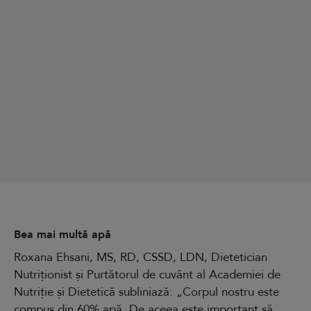
Bea mai multă apă
Roxana Ehsani, MS, RD, CSSD, LDN, Dietetician
Nutriționist și Purtătorul de cuvânt al Academiei de
Nutriție și Dietetică subliniază: „Corpul nostru este
compus din 60% apă. De aceea este important să