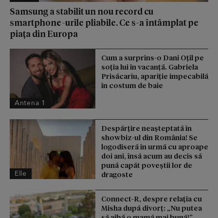
Samsung a stabilit un nou record cu
smartphone-urile pliabile. Ce s-a întâmplat pe
piața din Europa
Cum a surprins-o Dani Oțil pe
soția lui în vacanță. Gabriela
Prisăcariu, apariție impecabilă
în costum de baie
Antena 1
Despărțire neașteptată în
showbiz-ul din România! Se
logodiseră în urmă cu aproape
doi ani, însă acum au decis să
pună capăt poveștii lor de
Elle
dragoste
Connect-R, despre relația cu
Misha după divorț: „Nu putea
să aibă o mamă mai bună!”