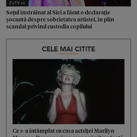
ZuTV.ro
Soțul înstrăinat al Siei a făcut o declarație
șocantă despre sobrietatea artistei, în plin
scandal privind custodia copilului
CELE MAI CITITE
Ce s-a întâmplat cu casa actriței Marilyn